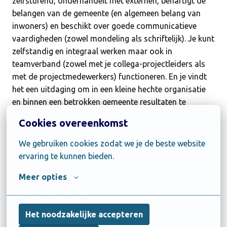
zelfsturend, onderhandelt met externen, behartigt de
belangen van de gemeente (en algemeen belang van
inwoners) en beschikt over goede communicatieve
vaardigheden (zowel mondeling als schriftelijk). Je kunt
zelfstandig en integraal werken maar ook in
teamverband (zowel met je collega-projectleiders als
met de projectmedewerkers) functioneren. En je vindt
het een uitdaging om in een kleine hechte organisatie
en binnen een betrokken gemeente resultaten te
boeken. Als senior weet jij hoe je stakeholders voor je
Cookies overeenkomst
kan winnen en kan meenemen in de ambities van de
gemeente.
We gebruiken cookies zodat we je de beste website 
ervaring te kunnen bieden.
Ben jij enthousiast na het lezen van deze vacature?
Meer opties
Solliciteer dan direct en wie weet start jij binnenkort als
onze nieuwe collega.
Het noodzakelijke accepteren