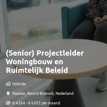
(Senior) Projectleider
Woningbouw en
Ruimtelijk Beleid
Hybride
Nuenen
,
Noord-Brabant
,
Nederland
€ 4.264 - € 6.072 per maand