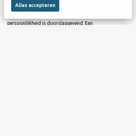
Passen wij bij jou en jij bij ons? We horen graag waar jij
Alles accepteren
goed in bent en hoe jouw werkgeluk eruit ziet. Daarom
is het belangrijk om te weten wie jij écht bent. Jouw
persoonlijkheid is doorslaggevend. Een
persoonlijkheidsanalyse maakt dan ook onderdeel uit
van onze selectieprocedure.
Heb je eerst nog vragen?
Dan bel, mail of app ons gerust! Voor inhoudelijke
vragen over de functie kun je terecht bij de coördinator
van het cluster Ruimtelijke Ontwikkeling Marcel van
Och via 06-18693799.
Heb je vragen over de sollicitatieprocedure, neem dan
contact op met Ewoud Heijman, adviseur werving en
selectie, via 06-42306861.